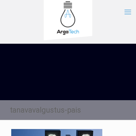
tanavavalgustus-pais