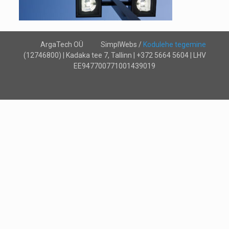
ArgaTech OÜ
SimplWebs /
Kodulehe tegemine
(12746800) | Kadaka tee 7, Tallinn | +372 5664 5604 | LHV
EE947700771001439019